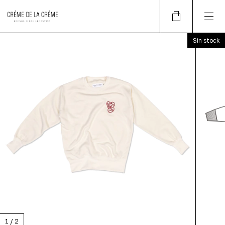
Sin stock
1
/
2